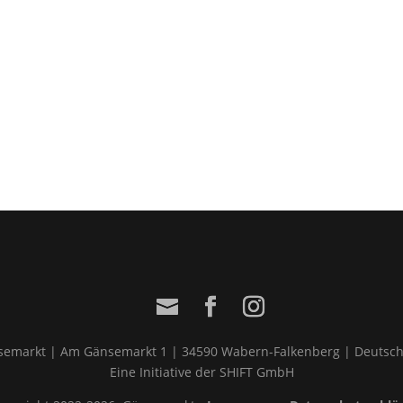
emarkt | Am Gänsemarkt 1 | 34590 Wabern-Falkenberg | Deutsc
Eine Initiative der SHIFT GmbH